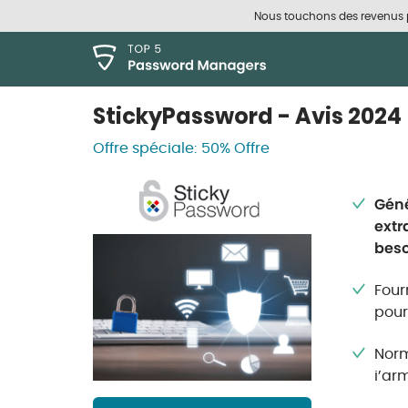
Nous touchons des revenus pu
StickyPassword
- Avis 2024
Offre spéciale:
50% Offre
Géné
extr
beso
Four
pour
Norm
i’ar